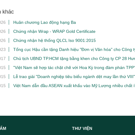
n khác
026
Huân chương Lao động hạng Ba
026
Chứng nhận Wrap - WRAP Gold Certificate
026
Chứng nhận hệ thống QLCL Iso 9001:2015
023
Tổng cục Hậu cần tặng Danh hiệu "Đơn vị Văn hóa" cho Công 
017
Chủ tịch UBND TP.HCM tặng bằng khen cho Công ty CP 28 Hư
015
"Việt Nam sẽ hợp tác chặt chẽ với Hoa Kỳ trong đàm phán TPP
015
Lễ trao giải "Doanh nghiệp tiêu biểu ngành dệt may lần thứ VIII"
015
Việt Nam dẫn đầu ASEAN xuất khẩu vào Mỹ:Lượng nhiều chất ít
HẨM
THƯ VIỆN