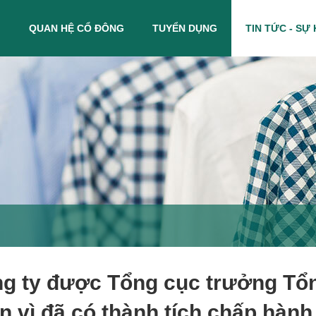
M
QUAN HỆ CỔ ĐÔNG
TUYỂN DỤNG
TIN TỨC - SỰ 
g ty được Tổng cục trưởng Tổn
n vì đã có thành tích chấp hành