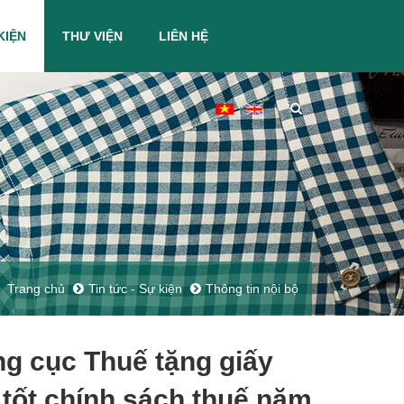
KIỆN
THƯ VIỆN
LIÊN HỆ
Trang chủ
Tin tức - Sự kiện
Thông tin nội bộ
g cục Thuế tặng giấy
 tốt chính sách thuế năm