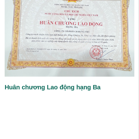
e
Huân chương Lao động hạng Ba
C
c